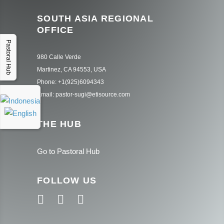
SOUTH ASIA REGIONAL
OFFICE
Pastoral Hub
980 Calle Verde
Martinez, CA 94553, USA
Phone: +1(925)6094343
Email: pastor-sugi@etisource.com
THE HUB
Go to Pastoral Hub
FOLLOW US