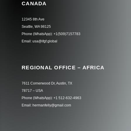
CANADA
12345 8th Ave
Seattle, WA 98125
Phone (WhatsApp): +1(509)7157783
Email: usa@ifgf.global
REGIONAL OFFICE – AFRICA
7611 Cornerwood Dr, Austin, TX
78717 – USA
Phone (WhatsApp): +1 512-632-4963
Email: hermanfelly@gmail.com