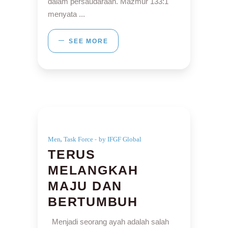
dalam persaudaraan. Mazmur 133:1
menyata
SEE MORE
,
Men
Task Force
by IFGF Global
TERUS
MELANGKAH
MAJU DAN
BERTUMBUH
Menjadi seorang ayah adalah salah