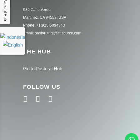
Pastoral Hub
980 Calle Verde
Martinez, CA 94553, USA
Phone: +1(925)6094343
Email: pastor-sugi@etisource.com
THE HUB
Go to Pastoral Hub
FOLLOW US