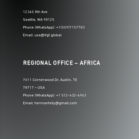
12345 8th Ave
Seattle, WA 98125
Phone (WhatsApp): +1(509)7157783
Email: usa@ifgf.global
REGIONAL OFFICE – AFRICA
7611 Cornerwood Dr, Austin, TX
78717 – USA
Phone (WhatsApp): +1 512-632-4963
Email: hermanfelly@gmail.com