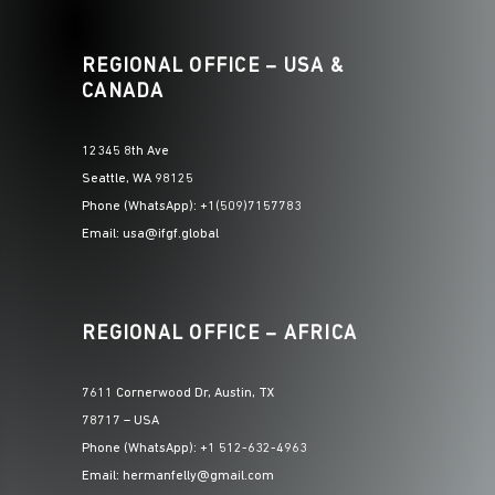
REGIONAL OFFICE – USA &
CANADA
12345 8th Ave
Seattle, WA 98125
Phone (WhatsApp): +1(509)7157783
Email: usa@ifgf.global
REGIONAL OFFICE – AFRICA
7611 Cornerwood Dr, Austin, TX
78717 – USA
Phone (WhatsApp): +1 512-632-4963
Email: hermanfelly@gmail.com