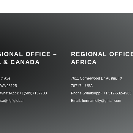
IONAL OFFICE –
REGIONAL OFFICE
A & CANADA
AFRICA
th Ave
7611 Cornerwood Dr, Austin, TX
, WA 98125
78717 – USA
(WhatsApp): +1(509)7157783
Phone (WhatsApp): +1 512-632-4963
usa@ifgf.global
Email: hermanfelly@gmail.com