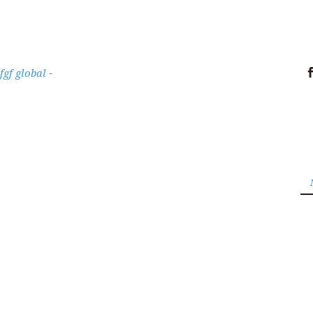
ifgf global
-