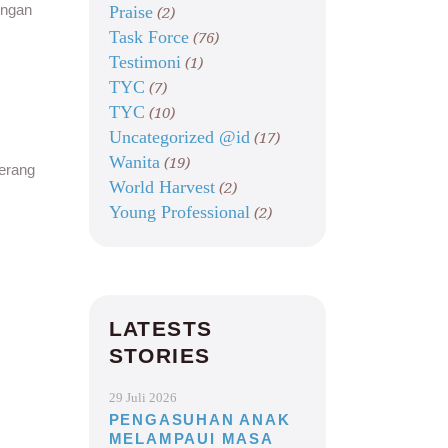
engan
Praise
(2)
Task Force
(76)
Testimoni
(1)
TYC
(7)
TYC
(10)
Uncategorized @id
(17)
Wanita
(19)
terang
World Harvest
(2)
Young Professional
(2)
LATESTS
STORIES
29 Juli 2026
PENGASUHAN ANAK
MELAMPAUI MASA