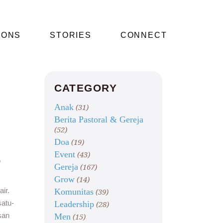
IONS
STORIES
CONNECT
CATEGORY
Anak
(31)
Berita Pastoral & Gereja
(52)
Doa
(19)
Event
(43)
o
Gereja
(167)
Grow
(14)
ir.
Komunitas
(39)
atu-
Leadership
(28)
san
Men
(15)