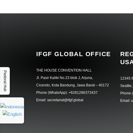
IFGF GLOBAL OFFICE
REG
US
THE HOUSE CONVENTION HALL
Pastoral Hub
Jl. Pasir Kaliki No.23 blok J, Arjuna,
12345 8
Cicendo, Kota Bandung, Jawa Barat – 40172
Seattle
Phone (WhatsApp): +6281286373437
Phone 
Email: secretariat@ifgf.global
Email: 