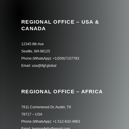
REGIONAL OFFICE – USA &
CANADA
12345 8th Ave
Seattle, WA 98125
Phone (WhatsApp): +1(509)7157783
Email: usa@ifgf.global
REGIONAL OFFICE – AFRICA
7611 Cornerwood Dr, Austin, TX
78717 – USA
Phone (WhatsApp): +1 512-632-4963
Email: hermanfelly@gmail.com