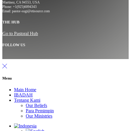
Martinez, CA 94553, USA
Phone: +1(925)6094343
Email: pastor-sugi@etisource.com
THE HUB
Go to Pastoral Hub
FOLLOW US
Menu
Main Home
IBADAH
Tentang Kami
Our Beliefs
Para Pemimpin
Our Ministries