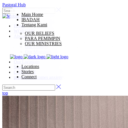
Pastoral Hub
Main Home
IBADAH
Tentang Kami
Home
WORSHIP
OUR BELIEFS
About Us
PARA PEMIMPIN
Our Beliefs
OUR MINISTRIES
Our Leaders
Our Ministries
Our Synod
Our Locations
Locations
Stories
Stories
CONNECT
Connect
praying overcomes anxiety
top