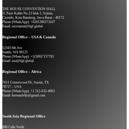
THE HOUSE CONVENTION HALL
Jl. Pasir Kaliki No.23 blok J, Arjuna,
Cicendo, Kota Bandung, Jawa Barat – 40172
Phone (WhatsApp): +6281286373437
Email: secretariat@ifgf.global
Regional Office – USA & Canada
12345 8th Ave
Seattle, WA 98125
Phone (WhatsApp): +1(509)7157783
Email: usa@ifgf.global
Regional Office – Africa
7611 Cornerwood Dr, Austin, TX
78717 – USA
Phone (WhatsApp): +1 512-632-4963
Email: hermanfelly@gmail.com
South Asia Regional Office
980 Calle Verde