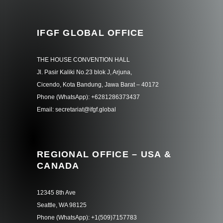
IFGF GLOBAL OFFICE
THE HOUSE CONVENTION HALL
Jl. Pasir Kaliki No.23 blok J, Arjuna,
Cicendo, Kota Bandung, Jawa Barat – 40172
Phone (WhatsApp): +6281286373437
Email: secretariat@ifgf.global
REGIONAL OFFICE – USA &
CANADA
12345 8th Ave
Seattle, WA 98125
Phone (WhatsApp): +1(509)7157783