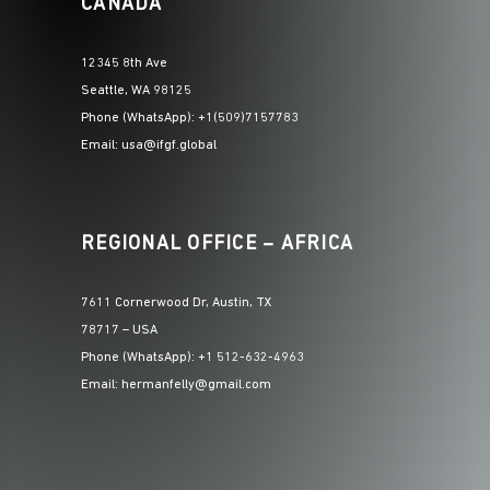
CANADA
12345 8th Ave
Seattle, WA 98125
Phone (WhatsApp): +1(509)7157783
Email: usa@ifgf.global
REGIONAL OFFICE – AFRICA
7611 Cornerwood Dr, Austin, TX
78717 – USA
Phone (WhatsApp): +1 512-632-4963
Email: hermanfelly@gmail.com