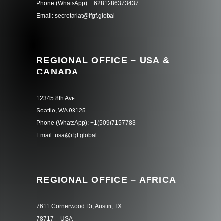
Phone (WhatsApp): +6281286373437
Email: secretariat@ifgf.global
REGIONAL OFFICE – USA &
CANADA
12345 8th Ave
Seattle, WA 98125
Phone (WhatsApp): +1(509)7157783
Email: usa@ifgf.global
REGIONAL OFFICE – AFRICA
7611 Cornerwood Dr, Austin, TX
78717 – USA