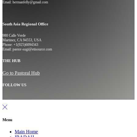
Email: hermanfelly@gmail.com
South Asia Regional Office
980 Calle Verde
Martinez, CA 94553, USA
Phone: +1(925)6094343
Email: pastor-sugi@etisource.com
THE HUB
Go to Pastoral Hub
FOLLOW US
Menu
Main Home