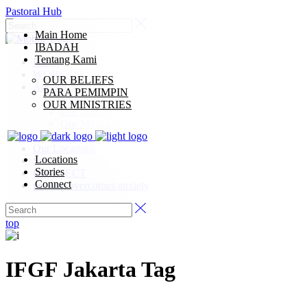
Pastoral Hub
Main Home
IBADAH
Tentang Kami
Home
WORSHIP
OUR BELIEFS
About Us
PARA PEMIMPIN
Our Beliefs
OUR MINISTRIES
Our Leaders
Our Ministries
Our Synod
Our Locations
Locations
Stories
Stories
CONNECT
Connect
praying overcomes anxiety
top
IFGF Jakarta Tag