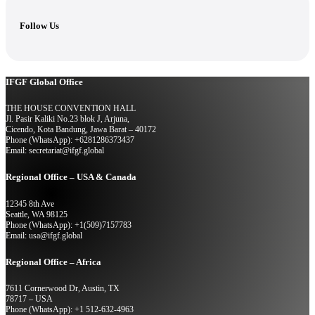
Follow Us
IFGF Global Office
THE HOUSE CONVENTION HALL
Jl. Pasir Kaliki No.23 blok J, Arjuna,
Cicendo, Kota Bandung, Jawa Barat – 40172
Phone (WhatsApp): +6281286373437
Email: secretariat@ifgf.global
Regional Office – USA & Canada
12345 8th Ave
Seattle, WA 98125
Phone (WhatsApp): +1(509)7157783
Email: usa@ifgf.global
Regional Office – Africa
7611 Cornerwood Dr, Austin, TX
78717 – USA
Phone (WhatsApp): +1 512-632-4963